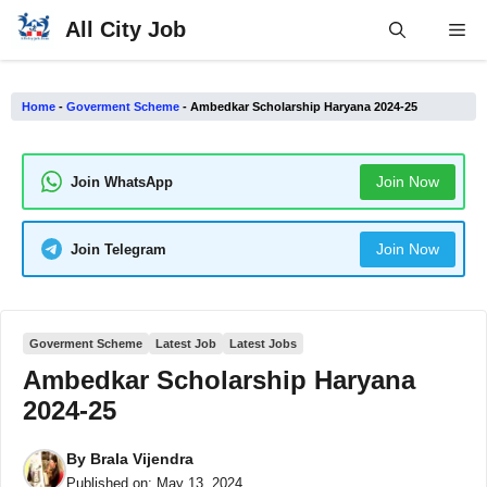
Skip
All City Job
Me
to
content
Home
-
Goverment Scheme
-
Ambedkar Scholarship Haryana 2024-25
Join Now
Join WhatsApp
Join Now
Join Telegram
Goverment Scheme
Latest Job
Latest Jobs
Ambedkar Scholarship Haryana
2024-25
By
Brala Vijendra
Published on:
May 13, 2024