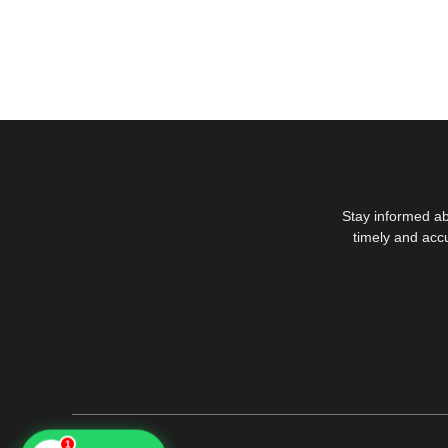
Stay informed ab
timely and acc
1