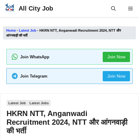
Skip
All City Job
Me
to
content
Home
-
Latest Job
-
HKRN NTT, Anganwadi Recruitment 2024, NTT और
आंगनवाड़ी की भर्ती
Join Now
Join WhatsApp
Join Now
Join Telegram
Latest Job
Latest Jobs
HKRN NTT, Anganwadi
Recruitment 2024, NTT और आंगनवाड़ी
की भर्ती