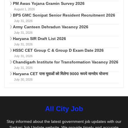
PM Awas Yojana Gramin Survey 2026
August 1, 2026
BPS GMC Sonipat Senior Resident Recruitment 2026
July 31, 2026
Army Canteen Dehradun Vacancy 2026
July 31, 2026
Haryana SIR Draft List 2026
July 31, 2026
HSSC CET Group C & Group D Exam Date 2026
July 31, 2026
Chandigarh Institute for Transformation Vacancy 2026
July 31, 2026
Haryana CET पास युवाओं को मिलेगा 9000 रूपये मानदेय योजना
July 30, 2026
All City Job
Stay informed about the latest government job updates with our
Sarkari Job Update website. We provide timely and accurate