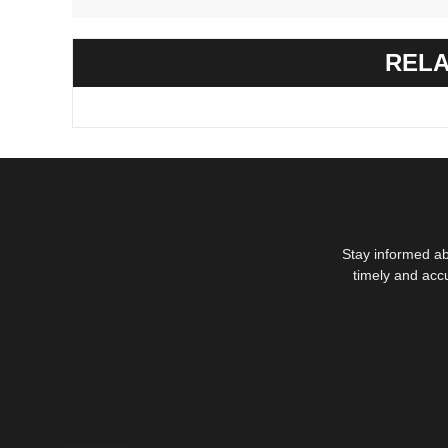
RELA
Stay informed ab
timely and acc