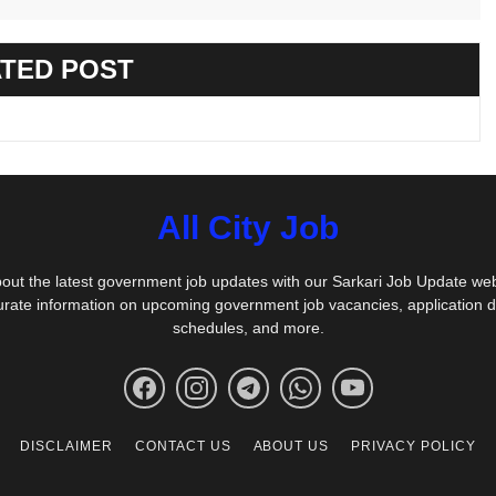
TED POST
All City Job
out the latest government job updates with our Sarkari Job Update we
urate information on upcoming government job vacancies, application 
schedules, and more.
DISCLAIMER
CONTACT US
ABOUT US
PRIVACY POLICY