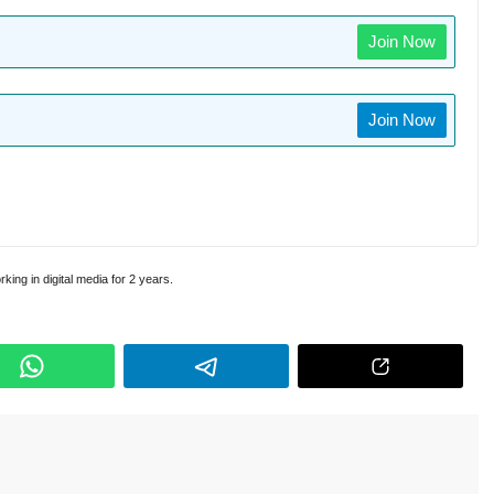
Join Now
Join Now
king in digital media for 2 years.