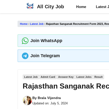
Skip
All City Job
Home
Latest 
to
content
Home
-
Latest Job
-
Rajasthan Sanganak Recruitment Form 2023, Res
Join WhatsApp
Join Telegram
Latest Job
Admit Card
Answer Key
Latest Jobs
Result
Rajasthan Sanganak Rec
By
Brala Vijendra
Updated on:
July 5, 2024