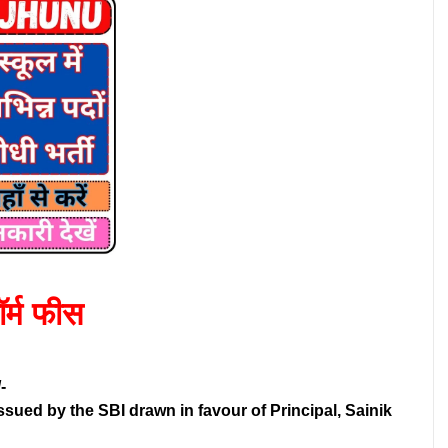
र्म फीस
-
ssued by the SBI drawn in favour
of Principal, Sainik