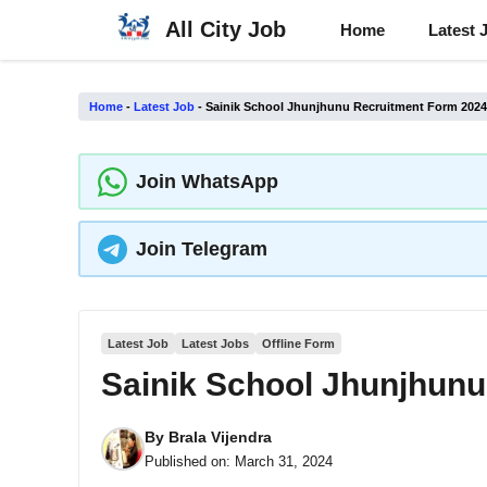
Skip
All City Job
Home
Latest 
to
content
Home
-
Latest Job
-
Sainik School Jhunjhunu Recruitment Form 2024
Join WhatsApp
Join Telegram
Latest Job
Latest Jobs
Offline Form
Sainik School Jhunjhun
By
Brala Vijendra
Published on:
March 31, 2024