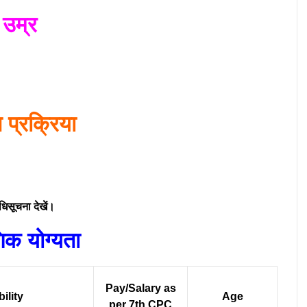
उम्र
प्रक्रिया
िसूचना देखें।
णिक योग्यता
Pay/Salary as
bility
Age
per 7th CPC