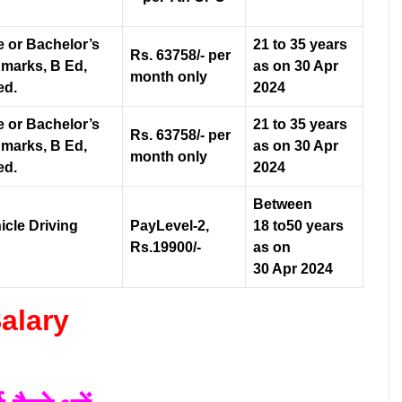
e or Bachelor’s
21 to 35 years
Rs. 63758/- per
 marks, B Ed,
as on 30 Apr
month only
ed.
2024
e or Bachelor’s
21 to 35 years
Rs. 63758/- per
 marks, B Ed,
as on 30 Apr
month only
ed.
2024
Between
icle Driving
PayLevel-2,
18 to50 years
Rs.19900/-
as on
30 Apr 2024
alary