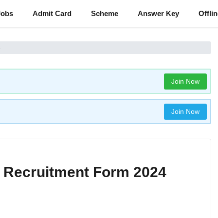
Jobs
Admit Card
Scheme
Answer Key
Offli
Join Now
Join Now
u Recruitment Form 2024