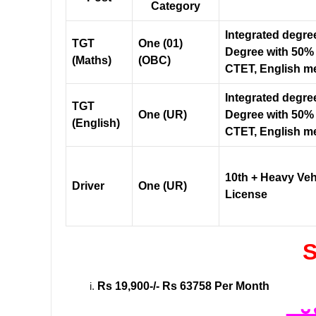
Category
Integrated degre
TGT
One (01)
Degree with 50%
(Maths)
(OBC)
CTET, English m
Integrated degre
TGT
One (UR)
Degree with 50%
(English)
CTET, English m
10th + Heavy Veh
Driver
One (UR)
License
S
Rs 19,900-/- Rs 63758 Per Month