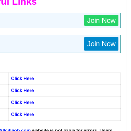
ul Links
Join Now
Join Now
Click Here
Click Here
Click Here
Click Here
Allcityjob.com
website is not liable for errors. Users