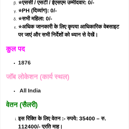
⭐एससी / एसटी / ईएसएम उम्मीदवार: 0/-
⭐PH (दिव्यांग): 0/-
⭐सभी महिला: 0/-
⭐अधिक जानकारी के लिए कृपया आधिकारिक वेबसाइट
पर जाएं और सभी निर्देशों को ध्यान से देखें।
कुल पद
1876
जॉब लोकेशन (कार्य स्थल)
All India
वेतन (सैलरी)
इस रिक्ति के लिए वेतन :- रुपये: 35400 – रु.
112400/- प्रति माह।