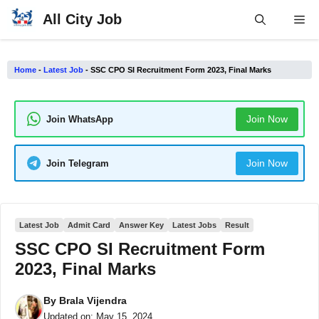
Skip
All City Job
Me
to
content
Home
-
Latest Job
-
SSC CPO SI Recruitment Form 2023, Final Marks
Join Now
Join WhatsApp
Join Now
Join Telegram
Latest Job
Admit Card
Answer Key
Latest Jobs
Result
SSC CPO SI Recruitment Form
2023, Final Marks
By
Brala Vijendra
Updated on:
May 15, 2024