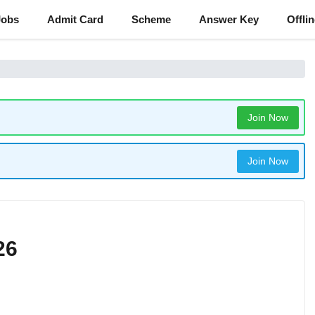
Jobs
Admit Card
Scheme
Answer Key
Offli
Join Now
Join Now
26