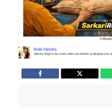
3 Month
Brala Vijendra
Vijendra Singh is the senior editor and founder of allcityjob.com 