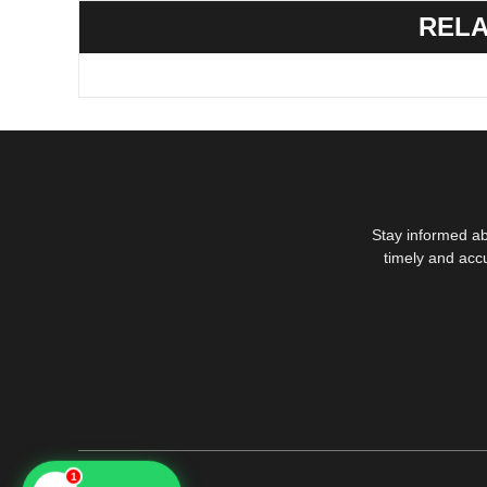
RELA
Stay informed ab
timely and acc
1