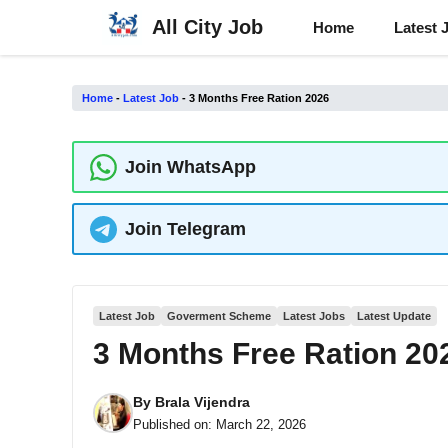
Skip
All City Job
Home
Latest 
to
content
Home
-
Latest Job
-
3 Months Free Ration 2026
Join WhatsApp
Join Telegram
Latest Job
Goverment Scheme
Latest Jobs
Latest Update
3 Months Free Ration 20
By
Brala Vijendra
Published on:
March 22, 2026