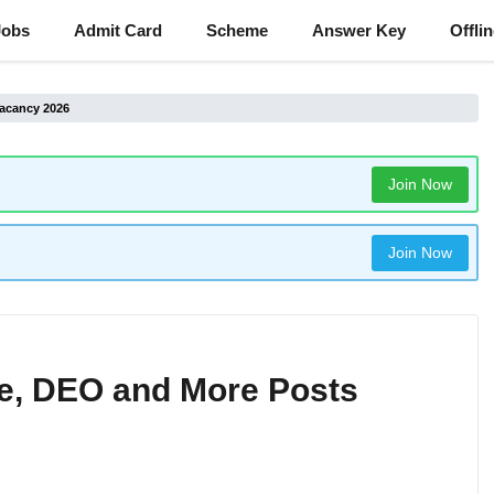
Jobs
Admit Card
Scheme
Answer Key
Offli
Vacancy 2026
Join Now
Join Now
se, DEO and More Posts