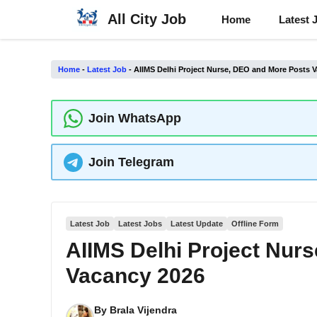
Skip
All City Job
Home
Latest 
to
content
Home
-
Latest Job
-
AIIMS Delhi Project Nurse, DEO and More Posts 
Join WhatsApp
Join Telegram
Latest Job
Latest Jobs
Latest Update
Offline Form
AIIMS Delhi Project Nur
Vacancy 2026
By
Brala Vijendra