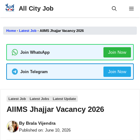
Skip
All City Job
Me
to
content
Home
-
Latest Job
-
AIIMS Jhajjar Vacancy 2026
Join Now
Join WhatsApp
Join Now
Join Telegram
Latest Job
Latest Jobs
Latest Update
AIIMS Jhajjar Vacancy 2026
By
Brala Vijendra
Published on:
June 10, 2026