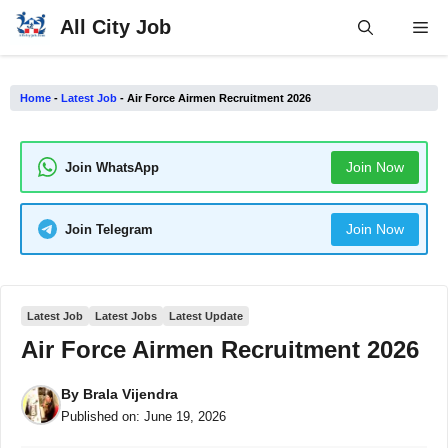
Skip
All City Job
Me
to
content
Home
-
Latest Job
-
Air Force Airmen Recruitment 2026
Join Now
Join WhatsApp
Join Now
Join Telegram
Latest Job
Latest Jobs
Latest Update
Air Force Airmen Recruitment 2026
By
Brala Vijendra
Published on:
June 19, 2026