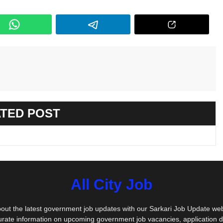
TED POST
All City Job
out the latest government job updates with our Sarkari Job Update we
urate information on upcoming government job vacancies, application 