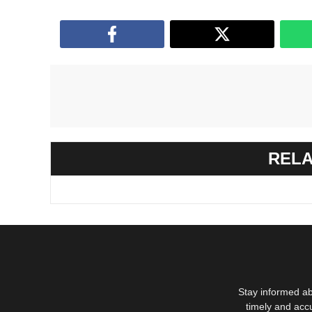
RELA
Stay informed ab
timely and acc