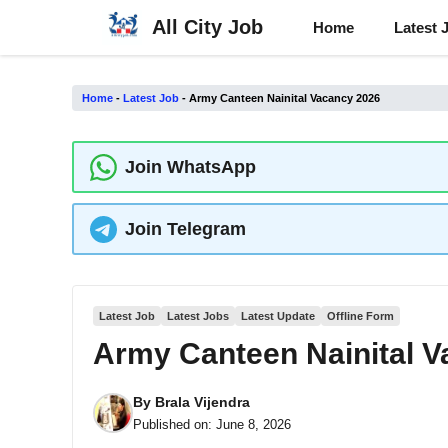
Skip
All City Job
Home
Latest 
to
content
Home
-
Latest Job
-
Army Canteen Nainital Vacancy 2026
Join WhatsApp
Join Telegram
Latest Job
Latest Jobs
Latest Update
Offline Form
Army Canteen Nainital 
By
Brala Vijendra
Published on:
June 8, 2026