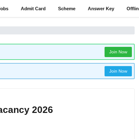
Jobs
Admit Card
Scheme
Answer Key
Offli
Join Now
Join Now
Vacancy 2026