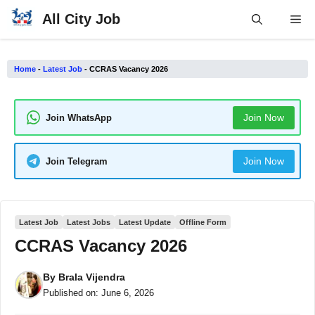
Skip
All City Job
Me
to
content
Home
-
Latest Job
-
CCRAS Vacancy 2026
Join Now
Join WhatsApp
Join Now
Join Telegram
Latest Job
Latest Jobs
Latest Update
Offline Form
CCRAS Vacancy 2026
By
Brala Vijendra
Published on:
June 6, 2026