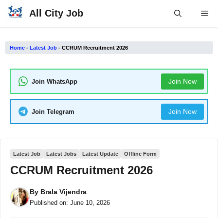
Skip
All City Job
Me
to
content
Home
-
Latest Job
-
CCRUM Recruitment 2026
Join Now
Join WhatsApp
Join Now
Join Telegram
Latest Job
Latest Jobs
Latest Update
Offline Form
CCRUM Recruitment 2026
By
Brala Vijendra
Published on:
June 10, 2026