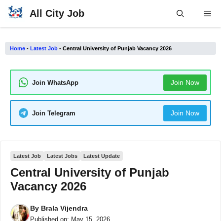
Skip
All City Job
Me
to
content
Home
-
Latest Job
-
Central University of Punjab Vacancy 2026
Join Now
Join WhatsApp
Join Now
Join Telegram
Latest Job
Latest Jobs
Latest Update
Central University of Punjab
Vacancy 2026
By
Brala Vijendra
Published on:
May 15, 2026