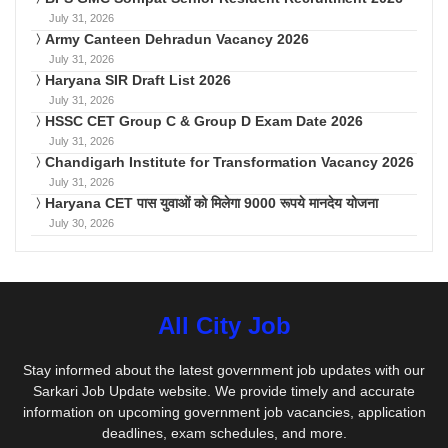
July 31, 2026
Army Canteen Dehradun Vacancy 2026
July 31, 2026
Haryana SIR Draft List 2026
July 31, 2026
HSSC CET Group C & Group D Exam Date 2026
July 31, 2026
Chandigarh Institute for Transformation Vacancy 2026
July 31, 2026
Haryana CET पास युवाओं को मिलेगा 9000 रूपये मानदेय योजना
July 30, 2026
All City Job
Stay informed about the latest government job updates with our
Sarkari Job Update website. We provide timely and accurate
information on upcoming government job vacancies, application
deadlines, exam schedules, and more.