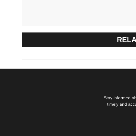
RELA
Stay informed ab
timely and acc