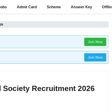
Jobs
Admit Card
Scheme
Answer Key
Offli
026
Join Now
Join Now
 Society Recruitment 2026