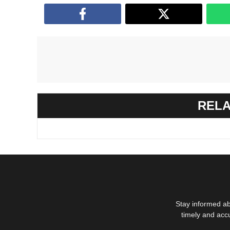
RELA
Stay informed ab
timely and acc