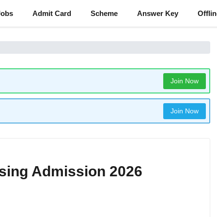
Jobs
Admit Card
Scheme
Answer Key
Offli
Join Now
Join Now
sing Admission 2026