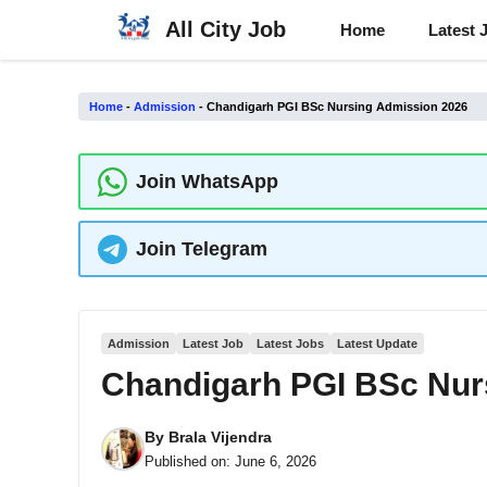
Skip
All City Job
Home
Latest 
to
content
Home
-
Admission
-
Chandigarh PGI BSc Nursing Admission 2026
Join WhatsApp
Join Telegram
Admission
Latest Job
Latest Jobs
Latest Update
Chandigarh PGI BSc Nur
By
Brala Vijendra
Published on:
June 6, 2026