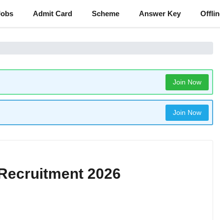
Jobs
Admit Card
Scheme
Answer Key
Offli
Join Now
Join Now
 Recruitment 2026