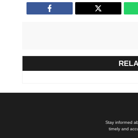
RELA
Stay informed ab
timely and acc