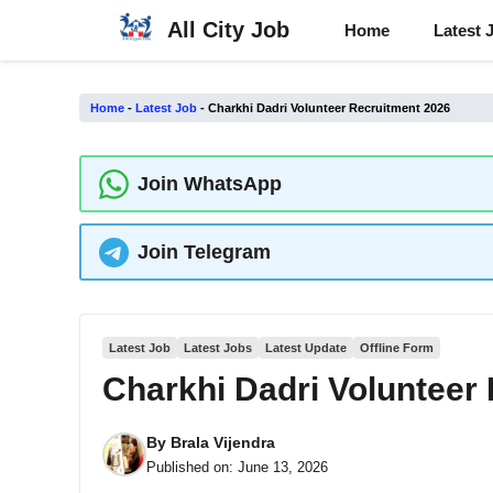
Skip
All City Job
Home
Latest 
to
content
Home
-
Latest Job
-
Charkhi Dadri Volunteer Recruitment 2026
Join WhatsApp
Join Telegram
Latest Job
Latest Jobs
Latest Update
Offline Form
Charkhi Dadri Volunteer
By
Brala Vijendra
Published on:
June 13, 2026