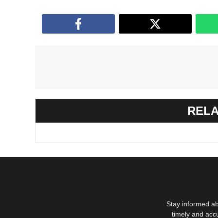
RELA
Stay informed ab
timely and acc