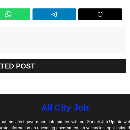
TED POST
All City Job
out the latest government job updates with our Sarkari Job Update we
urate information on upcoming government job vacancies, application 