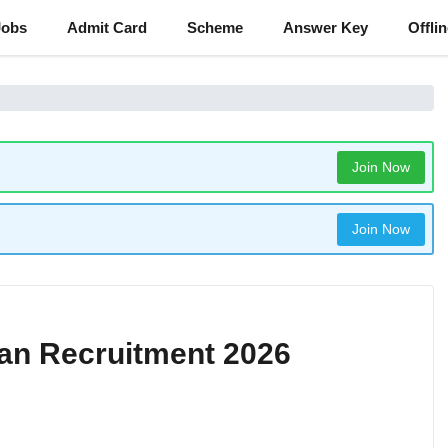
Jobs
Admit Card
Scheme
Answer Key
Offli
Join Now
Join Now
ian Recruitment 2026