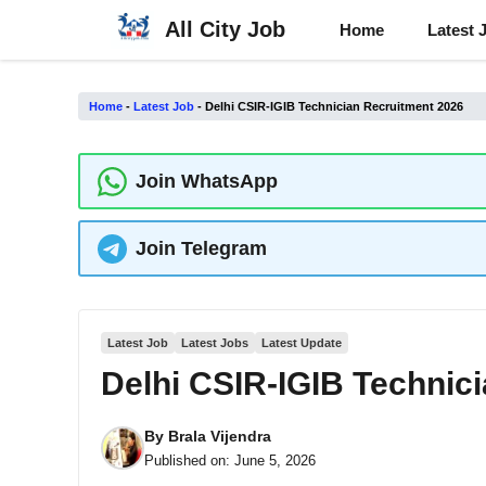
Skip
All City Job
Home
Latest 
to
content
Home
-
Latest Job
-
Delhi CSIR-IGIB Technician Recruitment 2026
Join WhatsApp
Join Telegram
Latest Job
Latest Jobs
Latest Update
Delhi CSIR-IGIB Technic
By
Brala Vijendra
Published on:
June 5, 2026