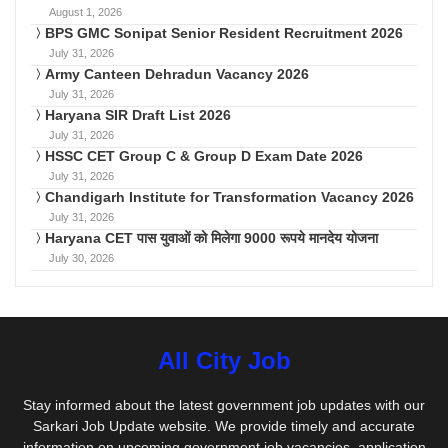
August 1, 2026
BPS GMC Sonipat Senior Resident Recruitment 2026
July 31, 2026
Army Canteen Dehradun Vacancy 2026
July 31, 2026
Haryana SIR Draft List 2026
July 31, 2026
HSSC CET Group C & Group D Exam Date 2026
July 31, 2026
Chandigarh Institute for Transformation Vacancy 2026
July 31, 2026
Haryana CET पास युवाओं को मिलेगा 9000 रूपये मानदेय योजना
July 30, 2026
All City Job
Stay informed about the latest government job updates with our
Sarkari Job Update website. We provide timely and accurate
information on upcoming government job vacancies, application