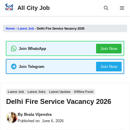
Skip
All City Job
Me
to
content
Home
-
Latest Job
-
Delhi Fire Service Vacancy 2026
Join Now
Join WhatsApp
Join Now
Join Telegram
Latest Job
Latest Jobs
Latest Update
Offline Form
Delhi Fire Service Vacancy 2026
By
Brala Vijendra
Published on:
June 6, 2026