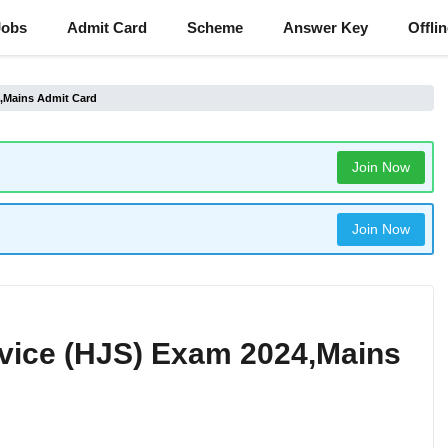
Jobs
Admit Card
Scheme
Answer Key
Offli
4,Mains Admit Card
Join Now
Join Now
ervice (HJS) Exam 2024,Mains