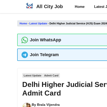
Skip
All City Job
Home
Latest 
to
content
Home
-
Latest Update
-
Delhi Higher Judicial Service (HJS) Exam 202
Join WhatsApp
Join Telegram
Latest Update
Admit Card
Delhi Higher Judicial S
Admit Card
By
Brala Vijendra