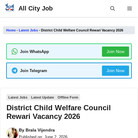
Skip
All City Job
Me
to
content
Home
-
Latest Jobs
-
District Child Welfare Council Rewari Vacancy 2026
Join Now
Join WhatsApp
Join Now
Join Telegram
Latest Jobs
Latest Update
Offline Form
District Child Welfare Council
Rewari Vacancy 2026
By
Brala Vijendra
Published on:
June 2, 2026