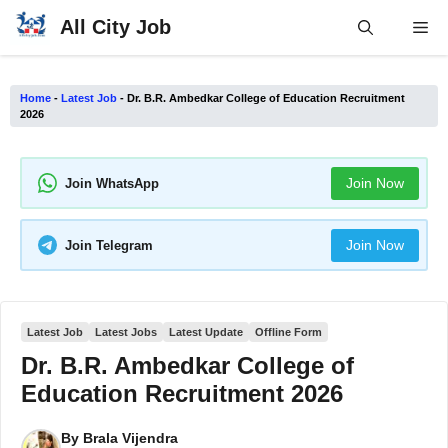
Skip
All City Job
Me
to
content
Home
-
Latest Job
-
Dr. B.R. Ambedkar College of Education Recruitment
2026
Join Now
Join WhatsApp
Join Now
Join Telegram
Latest Job
Latest Jobs
Latest Update
Offline Form
Dr. B.R. Ambedkar College of
Education Recruitment 2026
By
Brala Vijendra