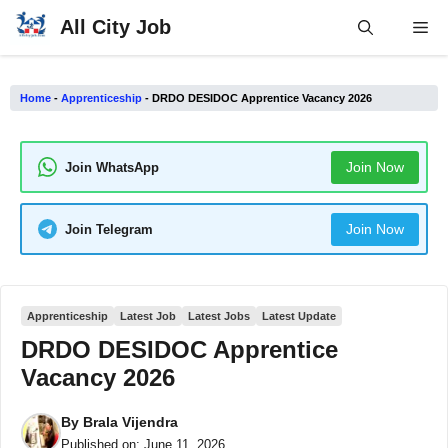
Skip
All City Job
Me
to
content
Home
-
Apprenticeship
-
DRDO DESIDOC Apprentice Vacancy 2026
Join Now
Join WhatsApp
Join Now
Join Telegram
Apprenticeship
Latest Job
Latest Jobs
Latest Update
DRDO DESIDOC Apprentice
Vacancy 2026
By
Brala Vijendra
Published on:
June 11, 2026