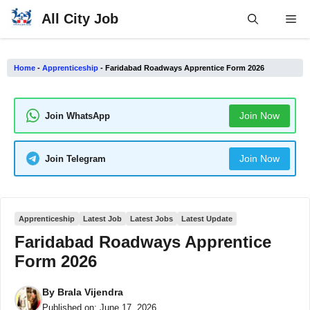
Skip
All City Job
Me
to
content
Home
-
Apprenticeship
-
Faridabad Roadways Apprentice Form 2026
Join Now
Join WhatsApp
Join Now
Join Telegram
Apprenticeship
Latest Job
Latest Jobs
Latest Update
Faridabad Roadways Apprentice
Form 2026
By
Brala Vijendra
Published on:
June 17, 2026