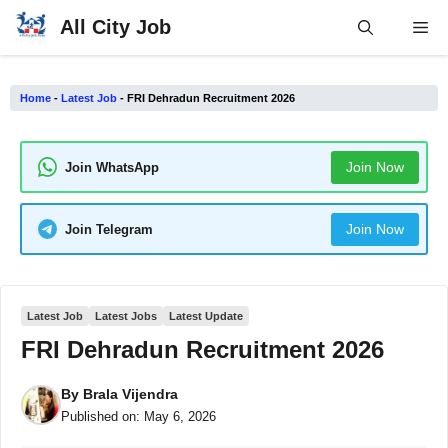
Skip
All City Job
Me
to
content
Home
-
Latest Job
-
FRI Dehradun Recruitment 2026
Join Now
Join WhatsApp
Join Now
Join Telegram
Latest Job
Latest Jobs
Latest Update
FRI Dehradun Recruitment 2026
By
Brala Vijendra
Published on:
May 6, 2026