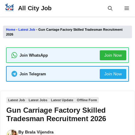
Skip
All City Job
Me
to
content
Home
-
Latest Job
-
Gun Carriage Factory Skilled Tradesman Recruitment
2026
Join Now
Join WhatsApp
Join Now
Join Telegram
Latest Job
Latest Jobs
Latest Update
Offline Form
Gun Carriage Factory Skilled
Tradesman Recruitment 2026
By
Brala Vijendra