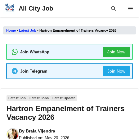
Skip
All City Job
Me
to
content
Home
-
Latest Job
-
Hartron Empanelment of Trainers Vacancy 2026
Join Now
Join WhatsApp
Join Now
Join Telegram
Latest Job
Latest Jobs
Latest Update
Hartron Empanelment of Trainers
Vacancy 2026
By
Brala Vijendra
Published on:
May 20, 2026