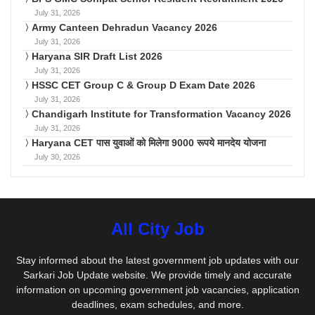
July 31, 2026
Army Canteen Dehradun Vacancy 2026
July 31, 2026
Haryana SIR Draft List 2026
July 31, 2026
HSSC CET Group C & Group D Exam Date 2026
July 31, 2026
Chandigarh Institute for Transformation Vacancy 2026
July 31, 2026
Haryana CET पास युवाओं को मिलेगा 9000 रूपये मानदेय योजना
July 30, 2026
All City Job
Stay informed about the latest government job updates with our
Sarkari Job Update website. We provide timely and accurate
information on upcoming government job vacancies, application
deadlines, exam schedules, and more.