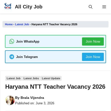
Skip
All City Job
Me
to
content
Home
-
Latest Job
-
Haryana NTT Teacher Vacancy 2026
Join Now
Join WhatsApp
Join Now
Join Telegram
Latest Job
Latest Jobs
Latest Update
Haryana NTT Teacher Vacancy 2026
By
Brala Vijendra
Published on:
June 3, 2026