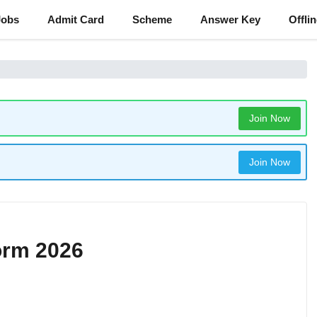
Jobs
Admit Card
Scheme
Answer Key
Offli
Join Now
Join Now
orm 2026