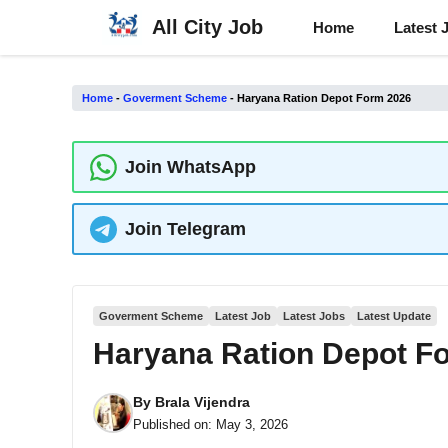
Skip
All City Job
Home
Latest 
to
content
Home
-
Goverment Scheme
-
Haryana Ration Depot Form 2026
Join WhatsApp
Join Telegram
Goverment Scheme
Latest Job
Latest Jobs
Latest Update
Haryana Ration Depot F
By
Brala Vijendra
Published on:
May 3, 2026