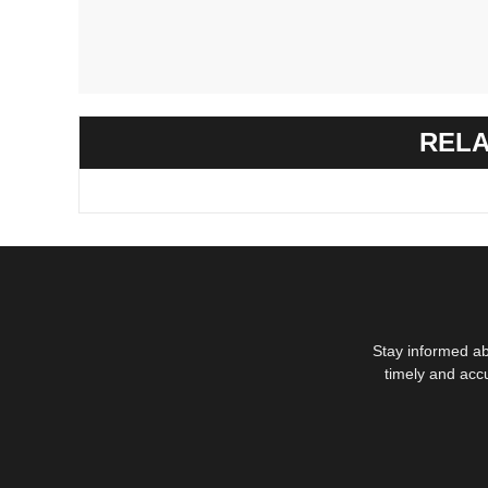
RELA
Stay informed ab
timely and acc