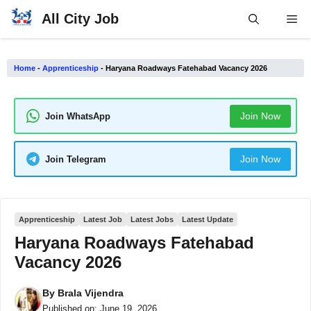
Skip
All City Job
Me
to
content
Home
-
Apprenticeship
-
Haryana Roadways Fatehabad Vacancy 2026
Join Now
Join WhatsApp
Join Now
Join Telegram
Apprenticeship
Latest Job
Latest Jobs
Latest Update
Haryana Roadways Fatehabad
Vacancy 2026
By
Brala Vijendra
Published on:
June 19, 2026