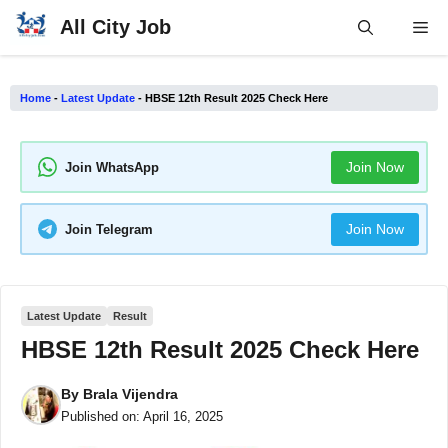
Skip
All City Job
Me
to
content
Home
-
Latest Update
-
HBSE 12th Result 2025 Check Here
Join Now
Join WhatsApp
Join Now
Join Telegram
Latest Update
Result
HBSE 12th Result 2025 Check Here
By
Brala Vijendra
Published on:
April 16, 2025