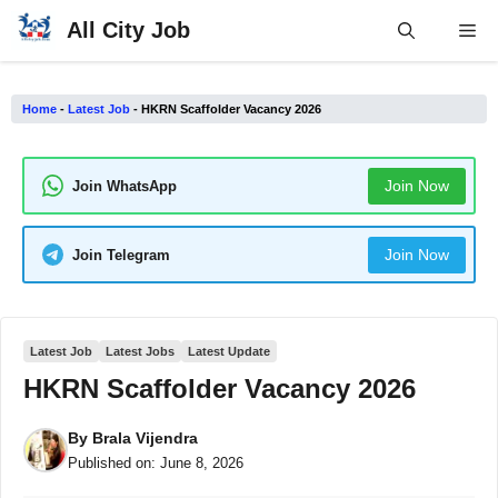
Skip
All City Job
Me
to
content
Home
-
Latest Job
-
HKRN Scaffolder Vacancy 2026
Join Now
Join WhatsApp
Join Now
Join Telegram
Latest Job
Latest Jobs
Latest Update
HKRN Scaffolder Vacancy 2026
By
Brala Vijendra
Published on:
June 8, 2026