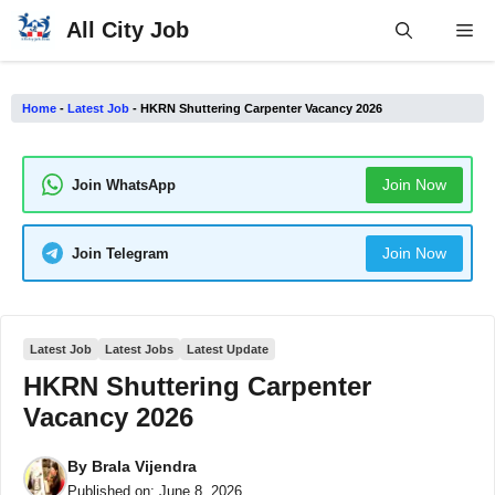
Skip
All City Job
Me
to
content
Home
-
Latest Job
-
HKRN Shuttering Carpenter Vacancy 2026
Join Now
Join WhatsApp
Join Now
Join Telegram
Latest Job
Latest Jobs
Latest Update
HKRN Shuttering Carpenter
Vacancy 2026
By
Brala Vijendra
Published on:
June 8, 2026