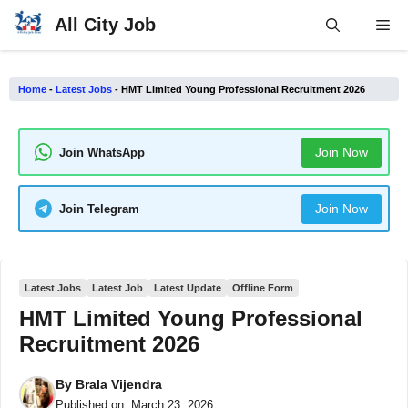
Skip
All City Job
Me
to
content
Home
-
Latest Jobs
-
HMT Limited Young Professional Recruitment 2026
Join Now
Join WhatsApp
Join Now
Join Telegram
Latest Jobs
Latest Job
Latest Update
Offline Form
HMT Limited Young Professional
Recruitment 2026
By
Brala Vijendra
Published on:
March 23, 2026