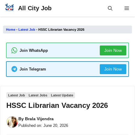
Skip
All City Job
Me
to
content
Home
-
Latest Job
-
HSSC Librarian Vacancy 2026
Join Now
Join WhatsApp
Join Now
Join Telegram
Latest Job
Latest Jobs
Latest Update
HSSC Librarian Vacancy 2026
By
Brala Vijendra
Published on:
June 20, 2026