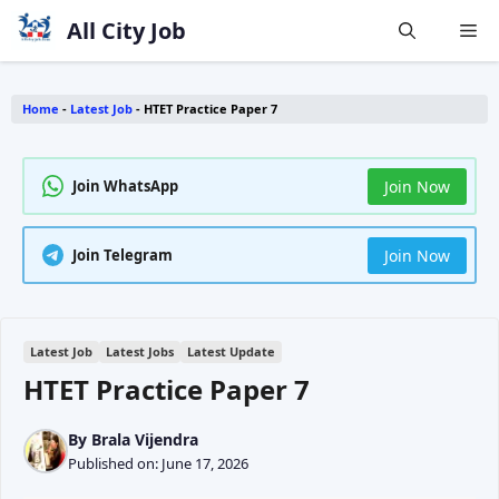
Skip
All City Job
Me
to
content
Home
-
Latest Job
-
HTET Practice Paper 7
Join WhatsApp
Join Now
Join Telegram
Join Now
Latest Job
Latest Jobs
Latest Update
HTET Practice Paper 7
By
Brala Vijendra
Published on:
June 17, 2026