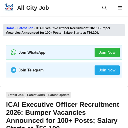
Skip
All City Job
Me
to
content
Home
-
Latest Job
-
ICAI Executive Officer Recruitment 2026: Bumper
Vacancies Announced for 100+ Posts; Salary Starts at ₹56,100.
Join Now
Join WhatsApp
Join Now
Join Telegram
Latest Job
Latest Jobs
Latest Update
ICAI Executive Officer Recruitment
2026: Bumper Vacancies
Announced for 100+ Posts; Salary