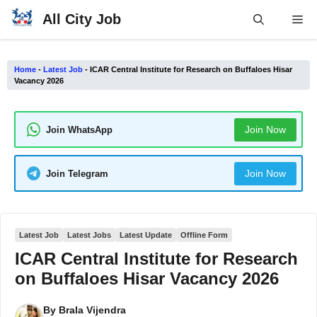
Skip
All City Job
Me
to
content
Home
-
Latest Job
-
ICAR Central Institute for Research on Buffaloes Hisar
Vacancy 2026
Join Now
Join WhatsApp
Join Now
Join Telegram
Latest Job
Latest Jobs
Latest Update
Offline Form
ICAR Central Institute for Research
on Buffaloes Hisar Vacancy 2026
By
Brala Vijendra