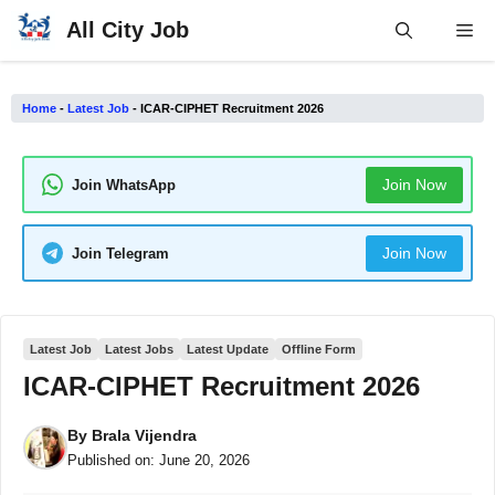
Skip
All City Job
Me
to
content
Home
-
Latest Job
-
ICAR-CIPHET Recruitment 2026
Join Now
Join WhatsApp
Join Now
Join Telegram
Latest Job
Latest Jobs
Latest Update
Offline Form
ICAR-CIPHET Recruitment 2026
By
Brala Vijendra
Published on:
June 20, 2026