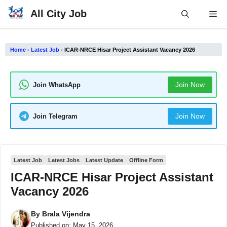
Skip
All City Job
Me
to
content
Home
-
Latest Job
-
ICAR-NRCE Hisar Project Assistant Vacancy 2026
Join Now
Join WhatsApp
Join Now
Join Telegram
Latest Job
Latest Jobs
Latest Update
Offline Form
ICAR-NRCE Hisar Project Assistant
Vacancy 2026
By
Brala Vijendra
Published on:
May 15, 2026