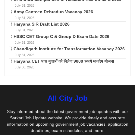
July 31, 2026
Army Canteen Dehradun Vacancy 2026
July 31, 2026
Haryana SIR Draft List 2026
July 31, 2026
HSSC CET Group C & Group D Exam Date 2026
July 31, 2026
Chandigarh Institute for Transformation Vacancy 2026
July 31, 2026
Haryana CET पास युवाओं को मिलेगा 9000 रूपये मानदेय योजना
July 30, 2026
All City Job
Stay informed about the latest government job updates with our
Sarkari Job Update website. We provide timely and accurate
information on upcoming government job vacancies, application
deadlines, exam schedules, and more.