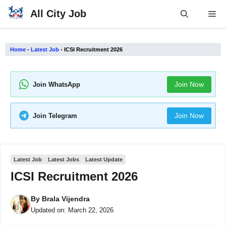
Skip
All City Job
Me
to
content
Home
-
Latest Job
-
ICSI Recruitment 2026
Join Now
Join WhatsApp
Join Now
Join Telegram
Latest Job
Latest Jobs
Latest Update
ICSI Recruitment 2026
By
Brala Vijendra
Updated on:
March 22, 2026