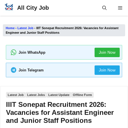
Skip
All City Job
Me
to
content
Home
-
Latest Job
-
IIIT Sonepat Recruitment 2026: Vacancies for Assistant
Engineer and Junior Staff Positions
Join Now
Join WhatsApp
Join Now
Join Telegram
Latest Job
Latest Jobs
Latest Update
Offline Form
IIIT Sonepat Recruitment 2026:
Vacancies for Assistant Engineer
and Junior Staff Positions