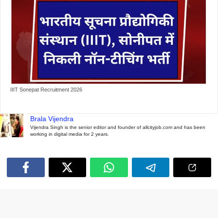
IIIT Sonepat Recruitment 2026
Brala Vijendra
Vijendra Singh is the senior editor and founder of allcityjob.com and has been
working in digital media for 2 years.