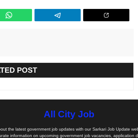
TED POST
All City Job
out the latest government job updates with our Sarkari Job Update we
urate information on upcoming government job vacancies, application 