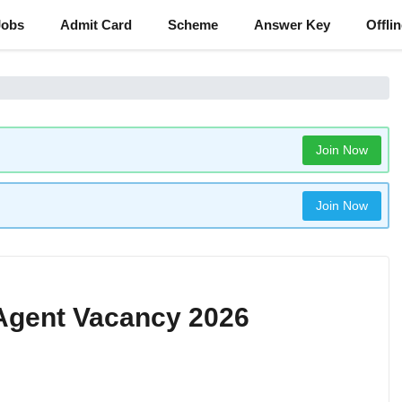
Jobs
Admit Card
Scheme
Answer Key
Offli
Join Now
Join Now
 Agent Vacancy 2026