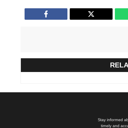
RELA
Stay informed ab
timely and acc