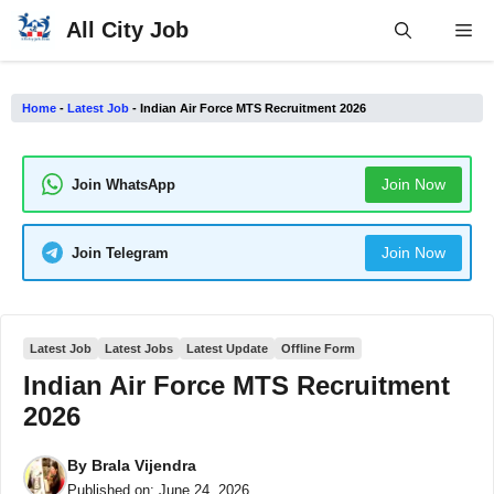
Skip
All City Job
Me
to
content
Home
-
Latest Job
-
Indian Air Force MTS Recruitment 2026
Join Now
Join WhatsApp
Join Now
Join Telegram
Latest Job
Latest Jobs
Latest Update
Offline Form
Indian Air Force MTS Recruitment
2026
By
Brala Vijendra
Published on:
June 24, 2026