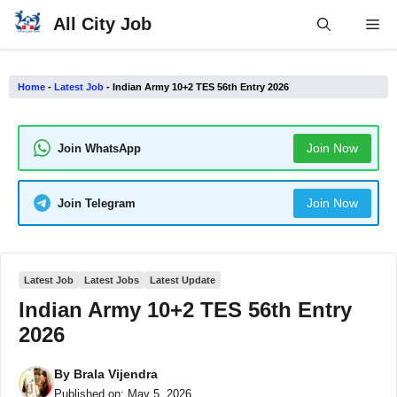
Skip
All City Job
Me
to
content
Home
-
Latest Job
-
Indian Army 10+2 TES 56th Entry 2026
Join Now
Join WhatsApp
Join Now
Join Telegram
Latest Job
Latest Jobs
Latest Update
Indian Army 10+2 TES 56th Entry
2026
By
Brala Vijendra
Published on:
May 5, 2026