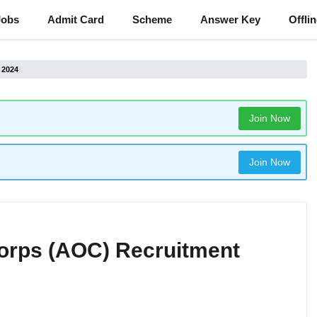
Jobs
Admit Card
Scheme
Answer Key
Offli
 2024
Join Now
Join Now
orps (AOC) Recruitment