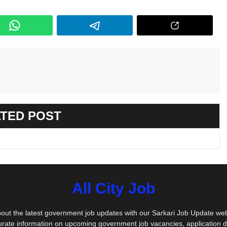
TED POST
All City Job
out the latest government job updates with our Sarkari Job Update we
urate information on upcoming government job vacancies, application 