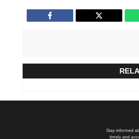
RELA
Stay informed ab
timely and acc