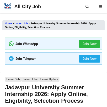
Skip
All City Job
Me
to
content
Home
-
Latest Job
-
Jadavpur University Summer Internship 2026: Apply
Online, Eligibility, Selection Process
Join Now
Join WhatsApp
Join Now
Join Telegram
Latest Job
Latest Jobs
Latest Update
Jadavpur University Summer
Internship 2026: Apply Online,
Eligibility, Selection Process