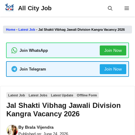
Skip
All City Job
Me
to
content
Home
-
Latest Job
-
Jal Shakti Vibhag Jawali Division Kangra Vacancy 2026
Join Now
Join WhatsApp
Join Now
Join Telegram
Latest Job
Latest Jobs
Latest Update
Offline Form
Jal Shakti Vibhag Jawali Division
Kangra Vacancy 2026
By
Brala Vijendra
Published on:
June 24, 2026